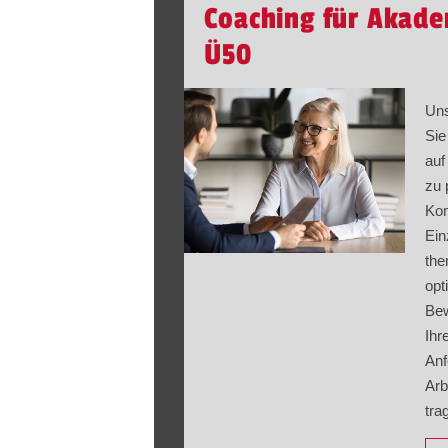
Coaching für Akade
Ü50
Uns
Sie
auf
zu 
Kom
Ein
the
opt
Bew
Ihr
Anf
Arb
tra