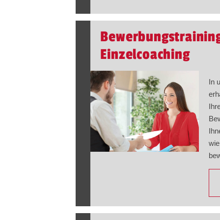
Bewerbungstraining
Einzelcoaching
In 
erh
Ihr
Bew
Ihn
wie
bew