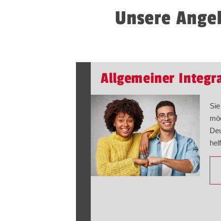
Unsere Angeb
Allgemeiner Integr
Sie
möc
Deu
hel