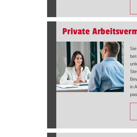
Private Arbeitsver
Sie
ber
unt
Ste
Bew
in A
pas