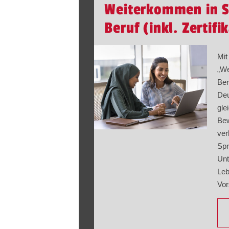
Weiterkommen in S
Beruf (inkl. Zertif
Mi
„We
Ber
Deu
gle
Bew
ver
Spr
Unt
Leb
Vor