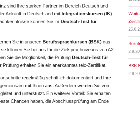
inz sind Ihre starken Partner im Bereich Deutsch und
 der Ankunft in Deutschland mit
Integrationskursen (IK)
Weite
prachkenntnisse können Sie im
Deutsch-Test für
Zertif
25.8.
ernen Sie in unseren
Berufssprachkursen (BSK)
das
Beruf
rse können Sie bei uns für die Zielsprachniveaus von A2
2.9.2
n Sie die Möglichkeit, die Prüfung
Deutsch-Test für
Prüfung erhalten Sie ein anerkanntes telc-Zertifikat.
BSK B
2.9.2
rtschritte regelmäßig schriftlich dokumentiert und Ihre
es gemeinsam mit Ihnen aus. Außerdem werden Sie von
tet und unterstützt. Ein weiterer Vorteil: Sie erhalten
 beste Chancen haben, die Abschlussprüfung am Ende