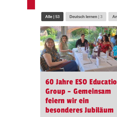
Alle
|
53
Deutsch lernen
|
3
An
60 Jahre ESO Educati
Group – Gemeinsam
feiern wir ein
besonderes Jubiläum