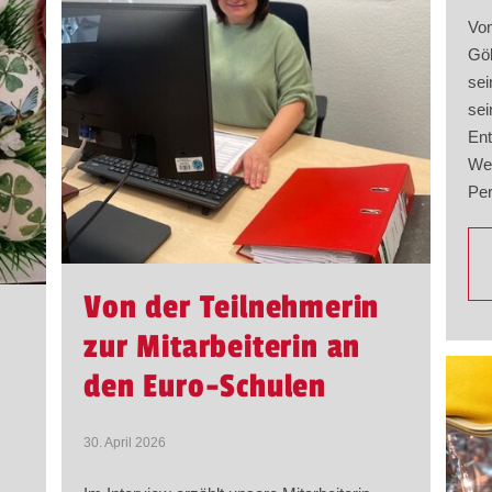
Vom
Gök
sei
sei
Ent
Wei
Per
Von der Teilnehmerin
zur Mitarbeiterin an
den Euro-Schulen
30. April 2026