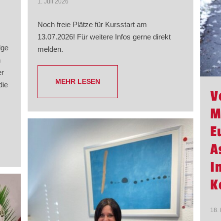
1. Juli 2026
Noch freie Plätze für Kursstart am
13.07.2026! Für weitere Infos gerne direkt
lge
melden.
n
er
MEHR LESEN
die
V
M
E
A
I
K
18.