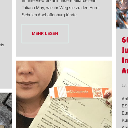
Im Interview erzählt unsere Mitarbeiterin
Tatiana May, wie ihr Weg sie zu den Euro-
Schulen Aschaffenburg führte.
MEHR LESEN
6
bis
J
I
A
13.
Anl
ESO
Eur
Kur
Ang