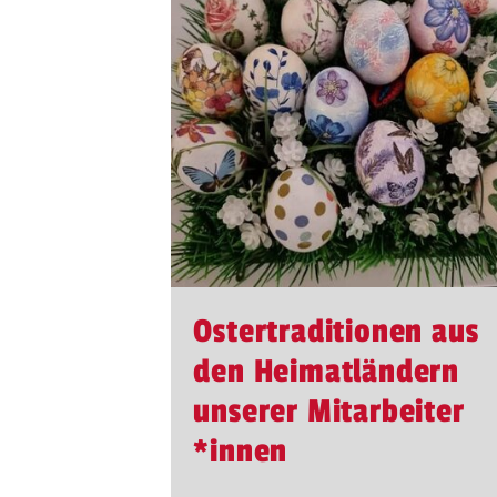
Ostertraditionen aus
den Heimatländern
unserer Mitarbeiter​
*
innen