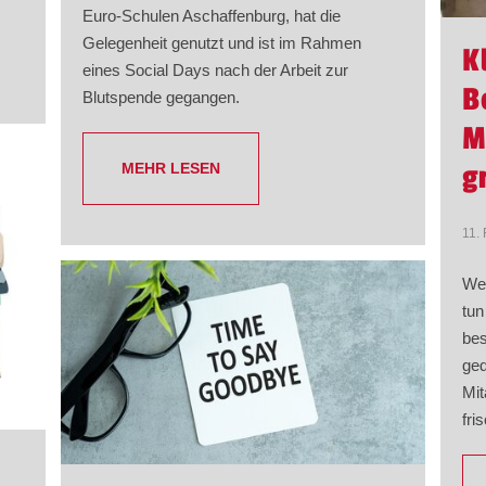
Euro-Schulen Aschaffenburg, hat die
Gelegenheit genutzt und ist im Rahmen
K
eines Social Days nach der Arbeit zur
B
Blutspende gegangen.
M
g
MEHR LESEN
11.
Wen
tun
bes
ged
Mit
fri